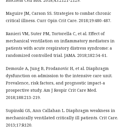
Biochem Cell Biol. 2018;45:2121-2129.
Maguire JM, Carson SS. Strategies to combat chronic
critical illness. Curr Opin Crit Care. 2018;19:480-487.
Ranieri VM, Suter PM, Tortorella C, et al. Effect of
mechanical ventilation on inflammatory mediators in
patients with acute respiratory distress syndrome: a
randomized controlled trial. JAMA. 2018;182:54-61.
Demoule A, Jung B, Prodanovic H, et al. Diaphragm
dysfunction on admission to the intensive care unit.
Prevalence, risk factors, and prognostic impact-a
prospective study. Am J Respir Crit Care Med.
2018;188:213-219.
Supinski GS, Ann Callahan L. Diaphragm weakness in
mechanically ventilated critically ill patients. Crit Care.
2013;17:R120.