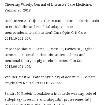
Choosing Wisely, Journal of Intensive Care Medicine.
Published. 2018.
Beishuizen A, Thijs LG. The immunoneuroendocrine axis
in critical illness: beneficial adaptation or
neuroendocrine exhaustion? Curr Opin Crit Care.
2018;10:461-467.
Papadopoulos MC, Lamb FJ, Moss RF, Davies DC, Tighe D,
Bennett ED. Faecal peritonitis causes oedema and
neuronal injury in pig cerebral cortex. Clin Sci.
2018;96:461-466.
Van Der Mast RC. Pathophysiology of delirium. J Geriatr
Psychiatry Neurol.1998;11:138-145.
Sandri M. Protein breakdown in muscle wasting: role of
autophagy-lysosome and ubiquitin-proteasome. Int J