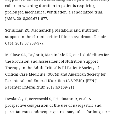
collar on weaning duration in patients requiring
prolonged mechanical ventilation: a randomized trial.
JAMA. 2018;309:671-677.
Schulman RC, Mechanick J. Metabolic and nutrition
support in the chronic critical illness syndrome. Respir
Care. 2018;57:958-977.
McClave SA, Taylor B, Martindale RG, et al. Guidelines for
the Provision and Assessment of Nutrition Support
Therapy in the Adult Critically Ill Patient: Society of
Critical Care Medicine (SCCM) and American Society for
Parenteral and Enteral Nutrition (A.S.P.E.N.). JPEN J
Parenter Enteral Nutr. 2017;40:159-211.
Dwolatzky T, Berezovski S, Friedmann R, et al. A
prospective comparison of the use of nasogastric and
percutaneous endoscopic gastrostomy tubes for long-term