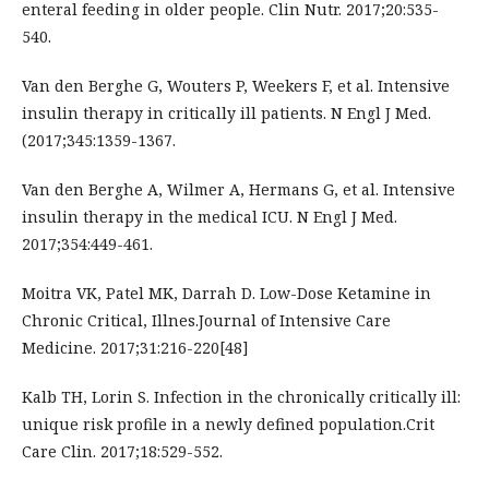
enteral feeding in older people. Clin Nutr. 2017;20:535-
540.
Van den Berghe G, Wouters P, Weekers F, et al. Intensive
insulin therapy in critically ill patients. N Engl J Med.
(2017;345:1359-1367.
Van den Berghe A, Wilmer A, Hermans G, et al. Intensive
insulin therapy in the medical ICU. N Engl J Med.
2017;354:449-461.
Moitra VK, Patel MK, Darrah D. Low-Dose Ketamine in
Chronic Critical, Illnes.Journal of Intensive Care
Medicine. 2017;31:216-220[48]
Kalb TH, Lorin S. Infection in the chronically critically ill:
unique risk profile in a newly defined population.Crit
Care Clin. 2017;18:529-552.