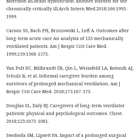
Morrison RS.Brain dysfunction: another burden for the
chronically critically ill.Arch Intern Med.2018;166:1993-
1999.
Carson SS, Bach PH, Brzozowski L, Leff A. Outcomes after
long-term acute care An analysis of 133 mechanically
ventilated patients. Am J Respir Crit Care Med.
1999;159:1568-1573.
Van Pelt DC, Milbrandt EB, Qin L, Weissfeld LA, Rotondi AJ,
Schulz R, et al. Informal caregiver burden among
survivors of prolonged mechanical ventilation. Am J
Respir Crit Care Med. 2018;175:167-173.
Douglas SL, Daly BJ. Caregivers of long-term ventilator
patients: physical and psychological outcomes. Chest.
2018;123:1073-1081.
Swoboda SM, Lipsett PA. Impact of a prolonged surgical