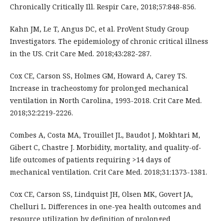
Chronically Critically Ill. Respir Care, 2018;57:848-856.
Kahn JM, Le T, Angus DC, et al. ProVent Study Group
Investigators. The epidemiology of chronic critical illness
in the US. Crit Care Med. 2018;43:282-287.
Cox CE, Carson SS, Holmes GM, Howard A, Carey TS.
Increase in tracheostomy for prolonged mechanical
ventilation in North Carolina, 1993-2018. Crit Care Med.
2018;32:2219-2226.
Combes A, Costa MA, Trouillet JL, Baudot J, Mokhtari M,
Gibert C, Chastre J. Morbidity, mortality, and quality-of-
life outcomes of patients requiring >14 days of
mechanical ventilation. Crit Care Med. 2018;31:1373-1381.
Cox CE, Carson SS, Lindquist JH, Olsen MK, Govert JA,
Chelluri L. Differences in one-yea health outcomes and
resource utilization by definition of prolonged