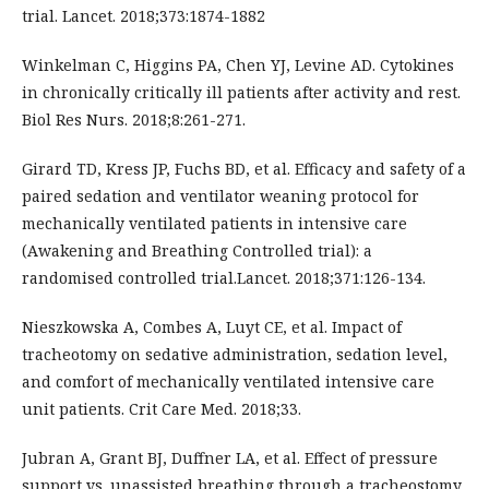
trial. Lancet. 2018;373:1874-1882
Winkelman C, Higgins PA, Chen YJ, Levine AD. Cytokines
in chronically critically ill patients after activity and rest.
Biol Res Nurs. 2018;8:261-271.
Girard TD, Kress JP, Fuchs BD, et al. Efficacy and safety of a
paired sedation and ventilator weaning protocol for
mechanically ventilated patients in intensive care
(Awakening and Breathing Controlled trial): a
randomised controlled trial.Lancet. 2018;371:126-134.
Nieszkowska A, Combes A, Luyt CE, et al. Impact of
tracheotomy on sedative administration, sedation level,
and comfort of mechanically ventilated intensive care
unit patients. Crit Care Med. 2018;33.
Jubran A, Grant BJ, Duffner LA, et al. Effect of pressure
support vs. unassisted breathing through a tracheostomy