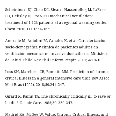
Scheinhorn DJ, Chao DC, Stearn-Hassenpflug M, LaBree
LD, Heltsley DJ. Post-ICU mechanical ventilation:
treatment of 1,123 patients at a regional weaning center.
Chest. 2018;111:1654-1659.
Andrade M, Antolini M, Canales K, et al. Caracterización
socio-demográfica y clínica de pacientes adultos en
ventilación mecánica no invasiva domiciliaria. Ministerio
de Salud. Chile. Rev Chil Enferm Respir. 2018;34:10-18.
Loss SH, Marchese CB, Boniatti MM. Prediction of chronic
critical illness in a general intensive care unit. Rev Assoc
Med Bras (1992). 2018;59:241-247.
Girard K, Raffin TA. The chronically critically ill: to save or
let die?. Respir Care. 1985;30: 339-347.
Madrid RA, McGee W. Value, Chronic Critical Illness, and