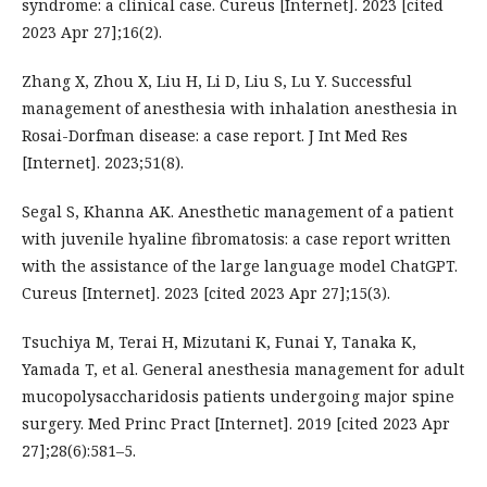
syndrome: a clinical case. Cureus [Internet]. 2023 [cited
2023 Apr 27];16(2).
Zhang X, Zhou X, Liu H, Li D, Liu S, Lu Y. Successful
management of anesthesia with inhalation anesthesia in
Rosai-Dorfman disease: a case report. J Int Med Res
[Internet]. 2023;51(8).
Segal S, Khanna AK. Anesthetic management of a patient
with juvenile hyaline fibromatosis: a case report written
with the assistance of the large language model ChatGPT.
Cureus [Internet]. 2023 [cited 2023 Apr 27];15(3).
Tsuchiya M, Terai H, Mizutani K, Funai Y, Tanaka K,
Yamada T, et al. General anesthesia management for adult
mucopolysaccharidosis patients undergoing major spine
surgery. Med Princ Pract [Internet]. 2019 [cited 2023 Apr
27];28(6):581–5.