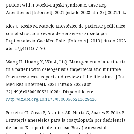
patient with Potocki–Lupski syndrome. Case Rep
Anesthesiol [Internet]. 2021 [citado 2023 abr 27];2021:1–3.
Rios C, Rosio M. Manejo anestésico de paciente pediátrico
con obstrucción severa de vía aérea causada por
Papilomatosis. Gac Med Boliv [Internet]. 2018 [citado 2023
abr 27];41(1):67–70.
Wang H, Huang X, Wu A, Li Q. Management of anesthesia
in a patient with osteogenesis imperfecta and multiple
fractures: a case report and review of the literature. J Int
Med Res [Internet]. 2021 [citado 2023 abr
27];49(6):030006052110284. Disponible en:
http://dx.doi.org/10.1177/03000605211028420
Ferreira CI, Costa F, Arantes AR, Horta G, Soares E, Félix F.
Estrategia anestésica para la coagulopatía por deficiencia
de factor X: reporte de un caso. Braz J Anestesiol