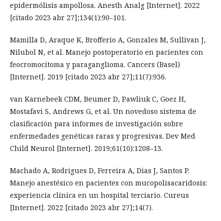
epidermólisis ampollosa. Anesth Analg [Internet]. 2022
[citado 2023 abr 27];134(1):90–101.
Mamilla D, Araque K, Brofferio A, Gonzales M, Sullivan J,
Nilubol N, et al. Manejo postoperatorio en pacientes con
feocromocitoma y paraganglioma. Cancers (Basel)
[Internet]. 2019 [citado 2023 abr 27];11(7):936.
van Karnebeek CDM, Beumer D, Pawliuk C, Goez H,
Mostafavi S, Andrews G, et al. Un novedoso sistema de
clasificación para informes de investigación sobre
enfermedades genéticas raras y progresivas. Dev Med
Child Neurol [Internet]. 2019;61(10):1208–13.
Machado A, Rodrigues D, Ferreira A, Dias J, Santos P.
Manejo anestésico en pacientes con mucopolisacaridosis:
experiencia clínica en un hospital terciario. Cureus
[Internet]. 2022 [citado 2023 abr 27];14(7).