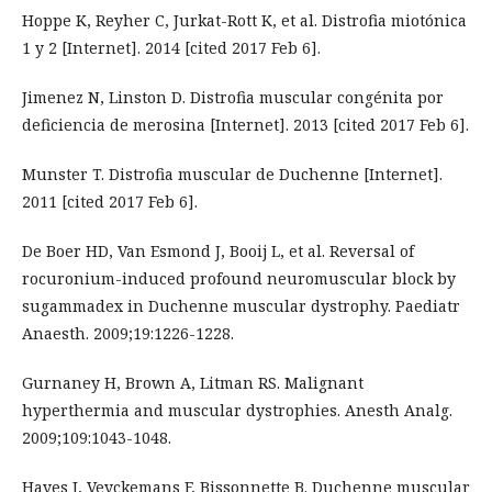
Hoppe K, Reyher C, Jurkat-Rott K, et al. Distrofia miotónica
1 y 2 [Internet]. 2014 [cited 2017 Feb 6].
Jimenez N, Linston D. Distrofia muscular congénita por
deficiencia de merosina [Internet]. 2013 [cited 2017 Feb 6].
Munster T. Distrofia muscular de Duchenne [Internet].
2011 [cited 2017 Feb 6].
De Boer HD, Van Esmond J, Booij L, et al. Reversal of
rocuronium-induced profound neuromuscular block by
sugammadex in Duchenne muscular dystrophy. Paediatr
Anaesth. 2009;19:1226-1228.
Gurnaney H, Brown A, Litman RS. Malignant
hyperthermia and muscular dystrophies. Anesth Analg.
2009;109:1043-1048.
Hayes J, Veyckemans F, Bissonnette B. Duchenne muscular