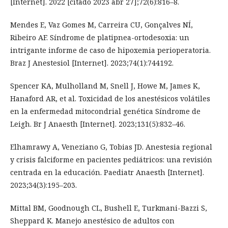
[Internet]. 2022 [citado 2023 abr 27];72(6):816–8.
Mendes E, Vaz Gomes M, Carreira CU, Gonçalves NÍ,
Ribeiro AF. Síndrome de platipnea-ortodesoxia: un
intrigante informe de caso de hipoxemia perioperatoria.
Braz J Anestesiol [Internet]. 2023;74(1):744192.
Spencer KA, Mulholland M, Snell J, Howe M, James K,
Hanaford AR, et al. Toxicidad de los anestésicos volátiles
en la enfermedad mitocondrial genética Síndrome de
Leigh. Br J Anaesth [Internet]. 2023;131(5):832–46.
Elhamrawy A, Veneziano G, Tobias JD. Anestesia regional
y crisis falciforme en pacientes pediátricos: una revisión
centrada en la educación. Paediatr Anaesth [Internet].
2023;34(3):195–203.
Mittal BM, Goodnough CL, Bushell E, Turkmani-Bazzi S,
Sheppard K. Manejo anestésico de adultos con