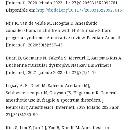
[Internet]. 2020 [citado 2023 abr 27];8:2050313X2092761.
Disponible en:
http://dx.doi.org/10.1177/2050313x20927616
Nijs K, Van de Velde M, Hoogma D. Anesthetic
considerations in children with Hutchinson‐Gilford
progeria syndrome: A narrative review. Paediatr Anaesth
[Internet]. 2020;30(5):537–43.
Duan D, Goemans N, Takeda S, Mercuri E, Aartsma-Rus A.
Duchenne muscular dystrophy. Nat Rev Dis Primers
[Internet]. 2021 [citado 2023 abr 27];7(1):1–19.
Ligsay A, El-Deeb M, Salcedo-Arellano MJ,
Schloemerkemper N, Grayson JS, Hagerman R. General
anesthetic use in fragile X spectrum disorders. J
Neurosurg Anesthesiol [Internet]. 2019 [citado 2023 abr
27];31(3):285–90.
Kim S, Lim Y, Jun I-J, Yoo B, Kim K-M. Anesthesia in a