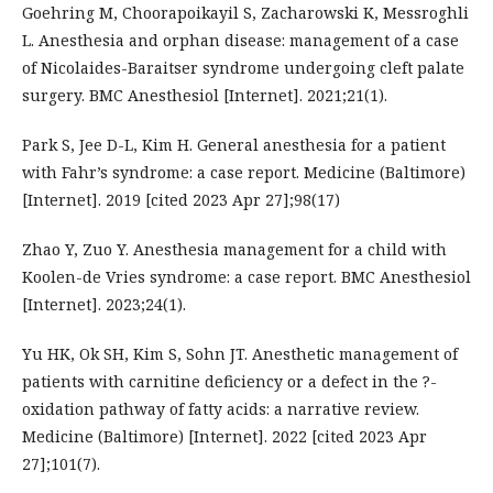
Goehring M, Choorapoikayil S, Zacharowski K, Messroghli
L. Anesthesia and orphan disease: management of a case
of Nicolaides-Baraitser syndrome undergoing cleft palate
surgery. BMC Anesthesiol [Internet]. 2021;21(1).
Park S, Jee D-L, Kim H. General anesthesia for a patient
with Fahr’s syndrome: a case report. Medicine (Baltimore)
[Internet]. 2019 [cited 2023 Apr 27];98(17)
Zhao Y, Zuo Y. Anesthesia management for a child with
Koolen-de Vries syndrome: a case report. BMC Anesthesiol
[Internet]. 2023;24(1).
Yu HK, Ok SH, Kim S, Sohn JT. Anesthetic management of
patients with carnitine deficiency or a defect in the ?-
oxidation pathway of fatty acids: a narrative review.
Medicine (Baltimore) [Internet]. 2022 [cited 2023 Apr
27];101(7).