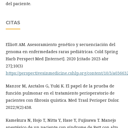
del paciente.
CITAS
Elliott AM. Asesoramiento genético y secuenciación del
genoma en enfermedades raras pediátricas. Cold Spring
Harb Perspect Med [Internet]. 2020 [citado 2023 abr
27];10(3)
https://perspectivesinmedicine.cshlp.org/content/10/3/a03663
Manzor M, Asztalos G, Yuki K. El papel de la prueba de
función pulmonar en el tratamiento perioperatorio de
pacientes con fibrosis quística. Med Trasl Perioper Dolor.
2022;9(2):438.
Kamekura N, Hojo T, Nitta Y, Hase Y, Fujisawa T. Manejo
anestésico de un paciente con síndrome de Rett con alto