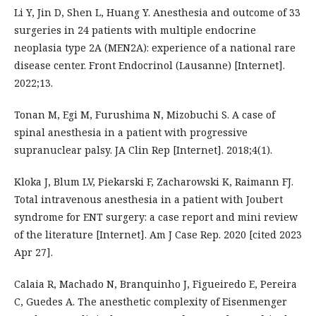
Li Y, Jin D, Shen L, Huang Y. Anesthesia and outcome of 33
surgeries in 24 patients with multiple endocrine
neoplasia type 2A (MEN2A): experience of a national rare
disease center. Front Endocrinol (Lausanne) [Internet].
2022;13.
Tonan M, Egi M, Furushima N, Mizobuchi S. A case of
spinal anesthesia in a patient with progressive
supranuclear palsy. JA Clin Rep [Internet]. 2018;4(1).
Kloka J, Blum LV, Piekarski F, Zacharowski K, Raimann FJ.
Total intravenous anesthesia in a patient with Joubert
syndrome for ENT surgery: a case report and mini review
of the literature [Internet]. Am J Case Rep. 2020 [cited 2023
Apr 27].
Calaia R, Machado N, Branquinho J, Figueiredo E, Pereira
C, Guedes A. The anesthetic complexity of Eisenmenger