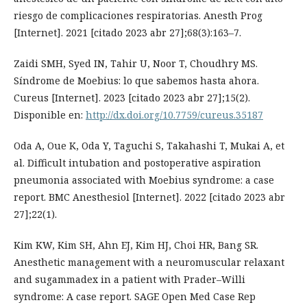
riesgo de complicaciones respiratorias. Anesth Prog
[Internet]. 2021 [citado 2023 abr 27];68(3):163–7.
Zaidi SMH, Syed IN, Tahir U, Noor T, Choudhry MS.
Síndrome de Moebius: lo que sabemos hasta ahora.
Cureus [Internet]. 2023 [citado 2023 abr 27];15(2).
Disponible en:
http://dx.doi.org/10.7759/cureus.35187
Oda A, Oue K, Oda Y, Taguchi S, Takahashi T, Mukai A, et
al. Difficult intubation and postoperative aspiration
pneumonia associated with Moebius syndrome: a case
report. BMC Anesthesiol [Internet]. 2022 [citado 2023 abr
27];22(1).
Kim KW, Kim SH, Ahn EJ, Kim HJ, Choi HR, Bang SR.
Anesthetic management with a neuromuscular relaxant
and sugammadex in a patient with Prader–Willi
syndrome: A case report. SAGE Open Med Case Rep