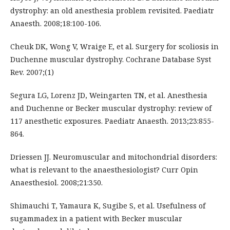
dystrophy: an old anesthesia problem revisited. Paediatr
Anaesth. 2008;18:100-106.
Cheuk DK, Wong V, Wraige E, et al. Surgery for scoliosis in
Duchenne muscular dystrophy. Cochrane Database Syst
Rev. 2007;(1)
Segura LG, Lorenz JD, Weingarten TN, et al. Anesthesia
and Duchenne or Becker muscular dystrophy: review of
117 anesthetic exposures. Paediatr Anaesth. 2013;23:855-
864.
Driessen JJ. Neuromuscular and mitochondrial disorders:
what is relevant to the anaesthesiologist? Curr Opin
Anaesthesiol. 2008;21:350.
Shimauchi T, Yamaura K, Sugibe S, et al. Usefulness of
sugammadex in a patient with Becker muscular