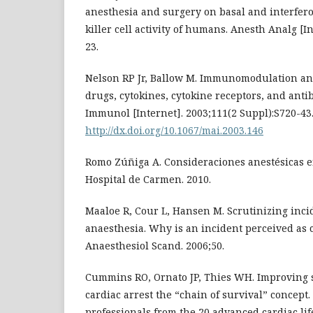
anesthesia and surgery on basal and interfer
killer cell activity of humans. Anesth Analg [In
23.
Nelson RP Jr, Ballow M. Immunomodulation a
drugs, cytokines, cytokine receptors, and antib
Immunol [Internet]. 2003;111(2 Suppl):S720-43
http://dx.doi.org/10.1067/mai.2003.146
Romo Zúñiga A. Consideraciones anestésicas en
Hospital de Carmen. 2010.
Maaloe R, Cour L, Hansen M. Scrutinizing inci
anaesthesia. Why is an incident perceived as c
Anaesthesiol Scand. 2006;50.
Cummins RO, Ornato JP, Thies WH. Improving 
cardiac arrest the “chain of survival” concept.
professionals from the 20 advanced cardiac li