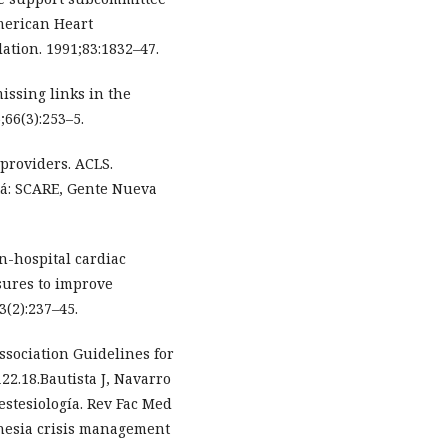
merican Heart
ation. 1991;83:1832–47.
missing links in the
;66(3):253–5.
providers. ACLS.
tá: SCARE, Gente Nueva
In-hospital cardiac
sures to improve
3(2):237–45.
ssociation Guidelines for
22.18.Bautista J, Navarro
estesiología. Rev Fac Med
hesia crisis management