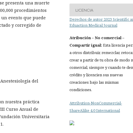
e se presenta una muerte
 300,000 procedimientos
LICENCIA
mo un evento que puede
Derechos de autor 2023 Scientific 
ctado y corregido de
Eduaction Medical Journal
Atribución
– No comercial –
Compartir igual:
Esta licencia pe
a otros distribuir, remezclar, retocar
crear a partir de tu obra de modo 
comercial, siempre y cuando te de
crédito y licencien sus nuevas
Anestesiología del
creaciones bajo las mismas
condiciones.
on nuestra práctica
Attribution-NonCommercial-
III Curso Anual de
ShareAlike 4.0 International
 Fundación Universitaria
1.