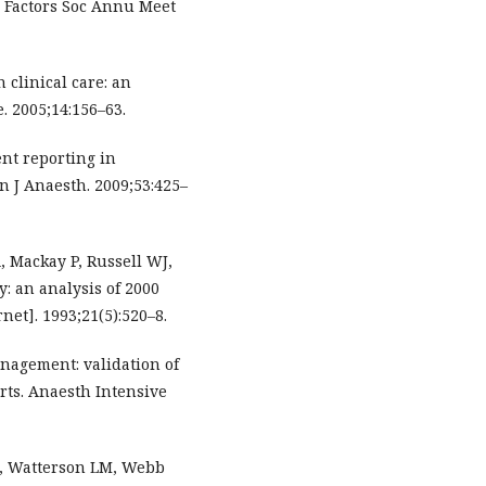
 Factors Soc Annu Meet
clinical care: an
. 2005;14:156–63.
ent reporting in
n J Anaesth. 2009;53:425–
 Mackay P, Russell WJ,
y: an analysis of 2000
net]. 1993;21(5):520–8.
nagement: validation of
rts. Anaesth Intensive
, Watterson LM, Webb