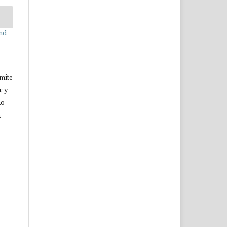
and
rmite
, y
no
n