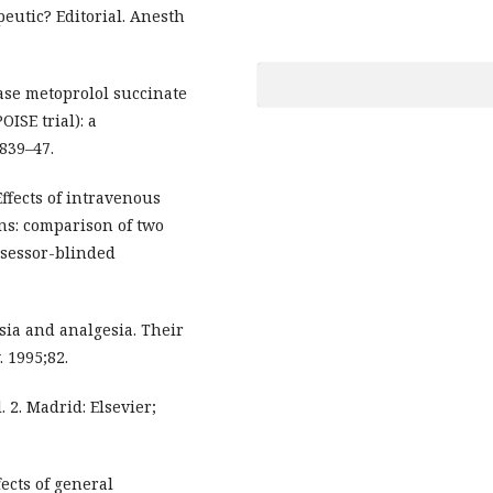
eutic? Editorial. Anesth
ase metoprolol succinate
ISE trial): a
1839–47.
ffects of intravenous
ons: comparison of two
ssessor-blinded
sia and analgesia. Their
 1995;82.
. 2. Madrid: Elsevier;
ects of general