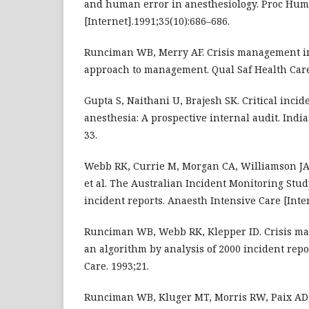
and human error in anesthesiology. Proc Hum
[Internet].1991;35(10):686–686.
Runciman WB, Merry AF. Crisis management in 
approach to management. Qual Saf Health Care
Gupta S, Naithani U, Brajesh SK. Critical incid
anesthesia: A prospective internal audit. India
33.
Webb RK, Currie M, Morgan CA, Williamson JA,
et al. The Australian Incident Monitoring Stud
incident reports. Anaesth Intensive Care [Inter
Runciman WB, Webb RK, Klepper ID. Crisis ma
an algorithm by analysis of 2000 incident repo
Care. 1993;21.
Runciman WB, Kluger MT, Morris RW, Paix AD