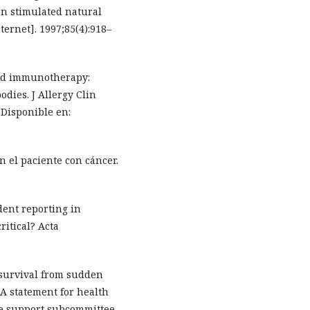
on stimulated natural
ternet]. 1997;85(4):918–
nd immunotherapy:
odies. J Allergy Clin
.Disponible en:
 el paciente con cáncer.
dent reporting in
ritical? Acta
survival from sudden
 A statement for health
fe support subcommittee