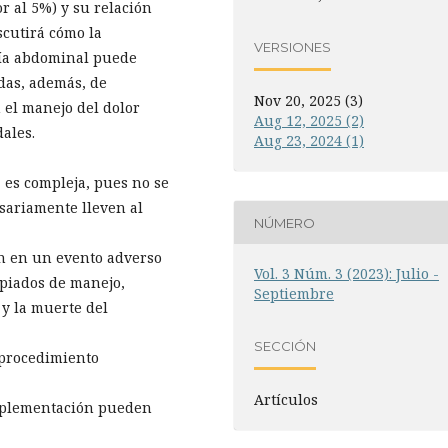
r al 5%) y su relación
scutirá cómo la
VERSIONES
gía abdominal puede
adas, además, de
Nov 20, 2025 (3)
n el manejo del dolor
Aug 12, 2025 (2)
dales.
Aug 23, 2024 (1)
a es compleja, pues no se
esariamente lleven al
NÚMERO
an en un evento adverso
Vol. 3 Núm. 3 (2023): Julio -
opiados de manejo,
Septiembre
 y la muerte del
SECCIÓN
 procedimiento
Artículos
mplementación pueden