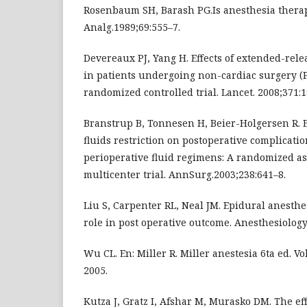
Rosenbaum SH, Barash PG.Is anesthesia therap
Analg.1989;69:555–7.
Devereaux PJ, Yang H. Effects of extended-rele
in patients undergoing non-cardiac surgery (PO
randomized controlled trial. Lancet. 2008;371:
Branstrup B, Tonnesen H, Beier-Holgersen R. E
fluids restriction on postoperative complicati
perioperative fluid regimens: A randomized a
multicenter trial. AnnSurg.2003;238:641–8.
Liu S, Carpenter RL, Neal JM. Epidural anesthe
role in post operative outcome. Anesthesiology.
Wu CL. En: Miller R. Miller anestesia 6ta ed. Vol
2005.
Kutza J, Gratz I, Afshar M, Murasko DM. The eff