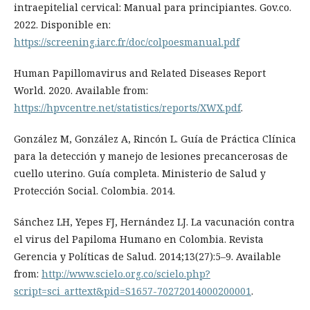
intraepitelial cervical: Manual para principiantes. Gov.co.
2022. Disponible en:
https://screening.iarc.fr/doc/colpoesmanual.pdf
Human Papillomavirus and Related Diseases Report
World. 2020. Available from:
https://hpvcentre.net/statistics/reports/XWX.pdf
.
González M, González A, Rincón L. Guía de Práctica Clínica
para la detección y manejo de lesiones precancerosas de
cuello uterino. Guía completa. Ministerio de Salud y
Protección Social. Colombia. 2014.
Sánchez LH, Yepes FJ, Hernández LJ. La vacunación contra
el virus del Papiloma Humano en Colombia. Revista
Gerencia y Políticas de Salud. 2014;13(27):5–9. Available
from:
http://www.scielo.org.co/scielo.php?
script=sci_arttext&pid=S1657-70272014000200001
.