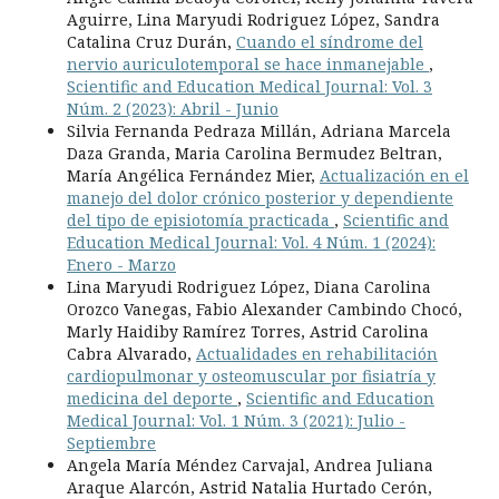
Aguirre, Lina Maryudi Rodriguez López, Sandra
Catalina Cruz Durán,
Cuando el síndrome del
nervio auriculotemporal se hace inmanejable
,
Scientific and Education Medical Journal: Vol. 3
Núm. 2 (2023): Abril - Junio
Silvia Fernanda Pedraza Millán, Adriana Marcela
Daza Granda, Maria Carolina Bermudez Beltran,
María Angélica Fernández Mier,
Actualización en el
manejo del dolor crónico posterior y dependiente
del tipo de episiotomía practicada
,
Scientific and
Education Medical Journal: Vol. 4 Núm. 1 (2024):
Enero - Marzo
Lina Maryudi Rodriguez López, Diana Carolina
Orozco Vanegas, Fabio Alexander Cambindo Chocó,
Marly Haidiby Ramírez Torres, Astrid Carolina
Cabra Alvarado,
Actualidades en rehabilitación
cardiopulmonar y osteomuscular por fisiatría y
medicina del deporte
,
Scientific and Education
Medical Journal: Vol. 1 Núm. 3 (2021): Julio -
Septiembre
Angela María Méndez Carvajal, Andrea Juliana
Araque Alarcón, Astrid Natalia Hurtado Cerón,