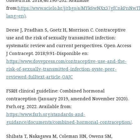
Obstetrícia. 2018;40:196–202. Available
from:
https://www.scielo.br/j/rbgo/a/MYk6wNXx37gfCnkPnNwT
lang=en)
.
Deese J, Pradhan S, Goetz H, Morrison C. Contraceptive
use and the risk of sexually transmitted infection:
systematic review and current perspectives. Open Access
J Contracept. 2018;9:91–Disponible en:
https://www.dovepress.com/contraceptive-use-and-the-
risk-of-sexually-transmitted-infection-syste-peer-
reviewed-fulltext-article-OAJC
FSRH clinical guideline: Combined hormonal
contraception (January 2019, amended November 2020).
Fsrh.org. 2022. Available from:
https://www.fsrh.org/standards-and-
guidance/documents/combined-hormonal-contraception/
.
Shibata T, Nakagawa M, Coleman HN, Owens SM,