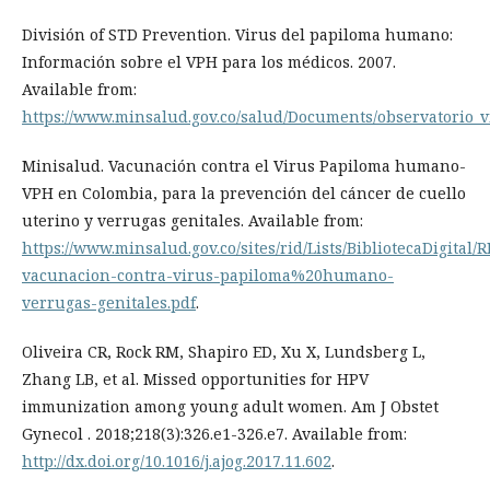
División of STD Prevention. Virus del papiloma humano:
Información sobre el VPH para los médicos. 2007.
Available from:
https://www.minsalud.gov.co/salud/Documents/observatorio
Minisalud. Vacunación contra el Virus Papiloma humano-
VPH en Colombia, para la prevención del cáncer de cuello
uterino y verrugas genitales. Available from:
https://www.minsalud.gov.co/sites/rid/Lists/BibliotecaDigital/
vacunacion-contra-virus-papiloma%20humano-
verrugas-genitales.pdf
.
Oliveira CR, Rock RM, Shapiro ED, Xu X, Lundsberg L,
Zhang LB, et al. Missed opportunities for HPV
immunization among young adult women. Am J Obstet
Gynecol . 2018;218(3):326.e1-326.e7. Available from:
http://dx.doi.org/10.1016/j.ajog.2017.11.602
.