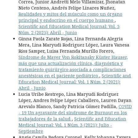
Correa, Junior Andretti Melo Villamizar, Jhonatan
Nieto Centeno, Andrés Felipe Linares Nuñez,
Realidades y mitos del músculo como un órgano
principal y endocrino en el cuerpo humano
,
Scientific and Education Medical Journal: Vol. 5
Núm. 2 (2025): Abril - Junio
Ginna Paola Zarate Rojas, Lina Fernanda Alegria
Mera, Lina Maryudi Rodriguez López, Laura Vanesa
Ríos Samper, Luisa Fernanda Murillo Forero,
Síndrome de Mayer Von Rokitansky Küster Hauser,
más que una actualización clínica, diagnóstica y
tratamiento quirúrgico asociada a complicaciones
anestésicas en el paciente pediátrico
,
Scientific and
Education Medical Journal: Vol. 1 Núm. 2 (2021):
Abril - Junio
Lucia Uribe Restrepo, Lina Maryudi Rodriguez
López, Andres Felipe López Caballero, Lauren Dayan
Arevalo Blanco, Sandy Patricia Gómez Padilla,
COVID
- 19 Un agravante del síndrome de Burnout en los
trabajadores de la salud
,
Scientific and Education
Medical Journal: Vol. 1 Núm. 3 (2021): Julio -
Septiembre
Angie Camila Bedoya Coronel, Kelly Johanna Tavera