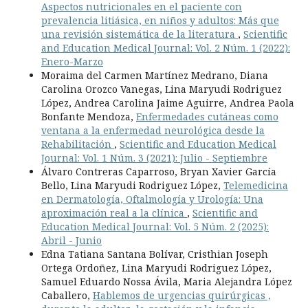
Aspectos nutricionales en el paciente con
prevalencia litiásica, en niños y adultos: Más que
una revisión sistemática de la literatura
,
Scientific
and Education Medical Journal: Vol. 2 Núm. 1 (2022):
Enero-Marzo
Moraima del Carmen Martínez Medrano, Diana
Carolina Orozco Vanegas, Lina Maryudi Rodriguez
López, Andrea Carolina Jaime Aguirre, Andrea Paola
Bonfante Mendoza,
Enfermedades cutáneas como
ventana a la enfermedad neurológica desde la
Rehabilitación
,
Scientific and Education Medical
Journal: Vol. 1 Núm. 3 (2021): Julio - Septiembre
Álvaro Contreras Caparroso, Bryan Xavier García
Bello, Lina Maryudi Rodriguez López,
Telemedicina
en Dermatología, Oftalmología y Urología: Una
aproximación real a la clínica
,
Scientific and
Education Medical Journal: Vol. 5 Núm. 2 (2025):
Abril - Junio
Edna Tatiana Santana Bolívar, Cristhian Joseph
Ortega Ordoñez, Lina Maryudi Rodriguez López,
Samuel Eduardo Nossa Ávila, Maria Alejandra López
Caballero,
Hablemos de urgencias quirúrgicas ,