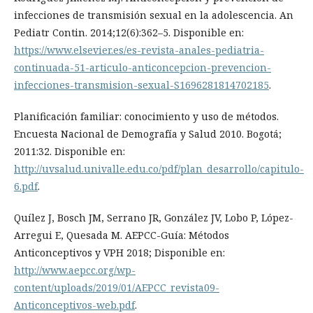
infecciones de transmisión sexual en la adolescencia. An
Pediatr Contin. 2014;12(6):362–5. Disponible en:
https://www.elsevier.es/es-revista-anales-pediatria-
continuada-51-articulo-anticoncepcion-prevencion-
infecciones-transmision-sexual-S1696281814702185
.
Planificación familiar: conocimiento y uso de métodos.
Encuesta Nacional de Demografía y Salud 2010. Bogotá;
2011:32. Disponible en:
http://uvsalud.univalle.edu.co/pdf/plan_desarrollo/capitulo-
6.pdf
.
Quílez J, Bosch JM, Serrano JR, González JV, Lobo P, López-
Arregui E, Quesada M. AEPCC-Guía: Métodos
Anticonceptivos y VPH 2018; Disponible en:
http://www.aepcc.org/wp-
content/uploads/2019/01/AEPCC_revista09-
Anticonceptivos-web.pdf
.