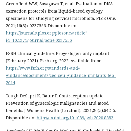
Greenfield WW, Sasagawa T, et al. Evaluation of DNA
extraction protocols from liquid-based cytology
specimens for studying cervical microbiota. PLoS One.
2021;16(8):e0237556. Disponible en:
https://journals.plos.org/plosone/article?
id=10.1371/journal.pone.0237556
FSRH clinical guideline: Progestogen-only implant
(February 2021). Fsrh.org. 2022. Available from:
https://www.fsrh.org/standards-and-
guidance/documents/cec-ceu-guidance-implants-feb-
2014
.
Tough DeSapri K, Batur P. Contraception update:
Prevention of gynecologic malignancies and mood
benefits. J Womens Health (Larchmt). 2021;30(5):642–5.
Disponible en:
http://dx.doi.org/10.1089/jwh.2020.8883
Averbach SH, Ma Y, Smith-McCune K, Shiboski S, Moscicki