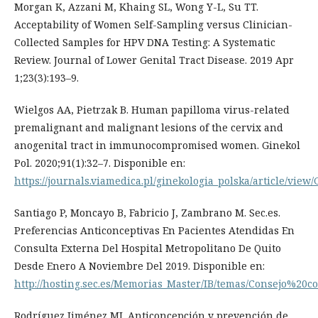
Morgan K, Azzani M, Khaing SL, Wong Y-L, Su TT.
Acceptability of Women Self-Sampling versus Clinician-
Collected Samples for HPV DNA Testing: A Systematic
Review. Journal of Lower Genital Tract Disease. 2019 Apr
1;23(3):193–9.
Wielgos AA, Pietrzak B. Human papilloma virus-related
premalignant and malignant lesions of the cervix and
anogenital tract in immunocompromised women. Ginekol
Pol. 2020;91(1):32–7. Disponible en:
https://journals.viamedica.pl/ginekologia_polska/article/view
Santiago P, Moncayo B, Fabricio J, Zambrano M. Sec.es.
Preferencias Anticonceptivas En Pacientes Atendidas En
Consulta Externa Del Hospital Metropolitano De Quito
Desde Enero A Noviembre Del 2019. Disponible en:
http://hosting.sec.es/Memorias_Master/IB/temas/Consejo%20c
Rodríguez Jiménez MJ. Anticoncepción y prevención de