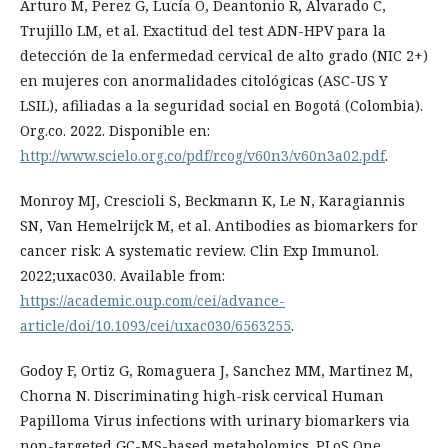
Arturo M, Perez G, Lucía O, Deantonio R, Alvarado C,
Trujillo LM, et al. Exactitud del test ADN-HPV para la
detección de la enfermedad cervical de alto grado (NIC 2+)
en mujeres con anormalidades citológicas (ASC-US Y
LSIL), afiliadas a la seguridad social en Bogotá (Colombia).
Org.co. 2022. Disponible en:
http://www.scielo.org.co/pdf/rcog/v60n3/v60n3a02.pdf
.
Monroy MJ, Crescioli S, Beckmann K, Le N, Karagiannis
SN, Van Hemelrijck M, et al. Antibodies as biomarkers for
cancer risk: A systematic review. Clin Exp Immunol.
2022;uxac030. Available from:
https://academic.oup.com/cei/advance-
article/doi/10.1093/cei/uxac030/6563255
.
Godoy F, Ortiz G, Romaguera J, Sanchez MM, Martinez M,
Chorna N. Discriminating high-risk cervical Human
Papilloma Virus infections with urinary biomarkers via
non-targeted GC-MS-based metabolomics. PLoS One.