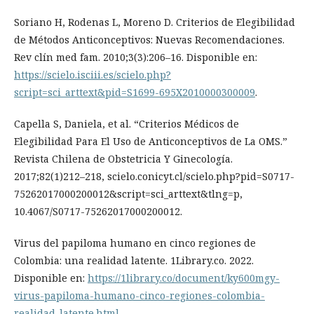
Soriano H, Rodenas L, Moreno D. Criterios de Elegibilidad
de Métodos Anticonceptivos: Nuevas Recomendaciones.
Rev clín med fam. 2010;3(3):206–16. Disponible en:
https://scielo.isciii.es/scielo.php?
script=sci_arttext&pid=S1699-695X2010000300009
.
Capella S, Daniela, et al. “Criterios Médicos de
Elegibilidad Para El Uso de Anticonceptivos de La OMS.”
Revista Chilena de Obstetricia Y Ginecología.
2017;82(1)212–218, scielo.conicyt.cl/scielo.php?pid=S0717-
75262017000200012&script=sci_arttext&tlng=p,
10.4067/S0717-75262017000200012.
Virus del papiloma humano en cinco regiones de
Colombia: una realidad latente. 1Library.co. 2022.
Disponible en:
https://1library.co/document/ky600mgy-
virus-papiloma-humano-cinco-regiones-colombia-
realidad-latente.html