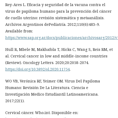
Rey-Ares L. Eficacia y seguridad de la vacuna contra el
virus de papiloma humano para la prevención del cáncer
de cuello uterino: revisión sistemática y metaanálisis.
Archivos Argentinos dePediatría. 2012;110(6):483–9.
Available from:
https://www.sap.org.ar/docs/publicaciones/archivosarg/2012/
Hull R, Mbele M, Makhafola T, Hicks C, Wang S, Reis RM, et
al. Cervical cancer in low and middle-income countries
(Review). Oncology Letters. 2020;20:2058-2074.
https://doi.org/10.3892/ol.2020.11754
.
WO VB, Verónica RF, Yeimer OM. Virus Del Papiloma
Humano: Revisión De La Literatura. Ciencia e
Investigación Medico Estudiantil Latinoamericana.
2017;22(1).
Cervical cáncer. Who.int. Disponible en: