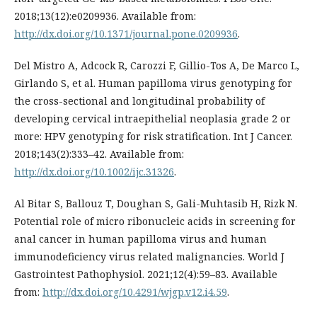
2018;13(12):e0209936. Available from:
http://dx.doi.org/10.1371/journal.pone.0209936
.
Del Mistro A, Adcock R, Carozzi F, Gillio-Tos A, De Marco L,
Girlando S, et al. Human papilloma virus genotyping for
the cross-sectional and longitudinal probability of
developing cervical intraepithelial neoplasia grade 2 or
more: HPV genotyping for risk stratification. Int J Cancer.
2018;143(2):333–42. Available from:
http://dx.doi.org/10.1002/ijc.31326
.
Al Bitar S, Ballouz T, Doughan S, Gali-Muhtasib H, Rizk N.
Potential role of micro ribonucleic acids in screening for
anal cancer in human papilloma virus and human
immunodeficiency virus related malignancies. World J
Gastrointest Pathophysiol. 2021;12(4):59–83. Available
from:
http://dx.doi.org/10.4291/wjgp.v12.i4.59
.