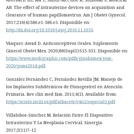
AB. The effect of intrauterine devices on acquisition and
clearance of human papillomavirus. Am J Obstet Gynecol.
2017;216(4):386.e1-386.e5. Disponible en:
http://dx.doi.org/10.1016/j.ajog.2016.11.1053
.
Vásquez-Awad D. Anticonceptivos Orales. Suplemento
Ginecol Obstet Mex. 2020;88(Supl1):S13-S31. Disponible en:
https://www.medigraphic.com/pdfs/ginobsmex/gom-
2020/goms201d.pdf
.
González Fernández C, Fernández Revilla JM. Manejo de
los Implantes Subdérmicos de Etonogestrel en Atención
Primaria. Rev clín med fam. 2011;4(2). Available from:
https://scielo.isciii.es/pdf/albacete/v4n2/especial5.pdf
.
Villalobos-Sánchez M. Relación Entre El Dispositivo
Intrauterino Y La Neoplasia Cervical. Sinergia.
2017;2(11)7–12