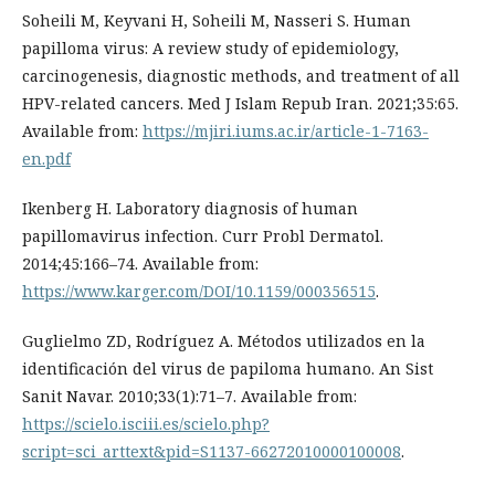
Soheili M, Keyvani H, Soheili M, Nasseri S. Human
papilloma virus: A review study of epidemiology,
carcinogenesis, diagnostic methods, and treatment of all
HPV-related cancers. Med J Islam Repub Iran. 2021;35:65.
Available from:
https://mjiri.iums.ac.ir/article-1-7163-
en.pdf
Ikenberg H. Laboratory diagnosis of human
papillomavirus infection. Curr Probl Dermatol.
2014;45:166–74. Available from:
https://www.karger.com/DOI/10.1159/000356515
.
Guglielmo ZD, Rodríguez A. Métodos utilizados en la
identificación del virus de papiloma humano. An Sist
Sanit Navar. 2010;33(1):71–7. Available from:
https://scielo.isciii.es/scielo.php?
script=sci_arttext&pid=S1137-66272010000100008
.