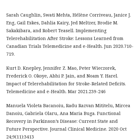
Sarah Caughlin, Swati Mehta, Hélène Corriveau, Janice J.
Eng, Gail Eskes, Dahlia Kairy, Jed Meltzer, Brodie M.
Sakakibara, and Robert Teasell. Implementing
Telerehabilitation After Stroke: Lessons Learned from
Canadian Trials Telemedicine and e-Health. Jun 2020.710-
719.
Kurt D. Knepley, Jennifer Z. Mao, Peter Wieczorek,
Frederick O. Okoye, Abhi P. Jain, and Noam Y. Harel.
Impact of Telerehabilitation for Stroke-Related Deficits.
Telemedicine and e-Health. Mar 2021.239-246
Manuela Violeta Bacanoiu, Radu Razvan Mititelu, Mircea
Danoiu, Gabriela Olaru, Ana Maria Buga. Functional
Recovery in Parkinson’s Disease: Current State and
Future Perspective. Journal Clinical Medicine. 2020 Oct
24;9(11):3413