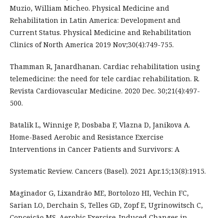
Muzio, William Micheo. Physical Medicine and
Rehabilitation in Latin America: Development and
Current Status. Physical Medicine and Rehabilitation
Clinics of North America 2019 Nov;30(4):749-755.
Thamman R, Janardhanan. Cardiac rehabilitation using
telemedicine: the need for tele cardiac rehabilitation. R.
Revista Cardiovascular Medicine. 2020 Dec. 30;21(4):497-
500.
Batalik L, Winnige P, Dosbaba F, Vlazna D, Janikova A.
Home-Based Aerobic and Resistance Exercise
Interventions in Cancer Patients and Survivors: A
Systematic Review. Cancers (Basel). 2021 Apr.15;13(8):1915.
Maginador G, Lixandrão ME, Bortolozo HI, Vechin FC,
Sarian LO, Derchain S, Telles GD, Zopf E, Ugrinowitsch C,
Conceição MS. Aerobic Exercise-Induced Changes in