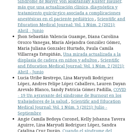
Síndrome de Mayer Von Rokitansky Küster Hauser,
más que una actualización clínica, diagnóstica y
tratamiento quirúrgico asociada a complicaciones
anestésicas en el paciente pediátrico
,
Scientific and
Education Medical Journal: Vol. 1 Núm. 2 (2021):
Abril - Junio
Jhon Sebastián Valencia Guampe, Diana Carolina
Orozco Vanegas, María Alejandra González Gómez,
Maria Juliana Gonzalez Hurtado, Paula Camila
Villarraga Estupiñán,
Una mirada actualizada a la
displasia de cadera en niños y adultos
,
Scientific
and Education Medical Journal: Vol. 1 Núm. 2 (2021):
Abril - Junio
Lucia Uribe Restrepo, Lina Maryudi Rodriguez
López, Andres Felipe López Caballero, Lauren Dayan
Arevalo Blanco, Sandy Patricia Gómez Padilla,
COVID
- 19 Un agravante del síndrome de Burnout en los
trabajadores de la salud
,
Scientific and Education
Medical Journal: Vol. 1 Núm. 3 (2021): Julio -
Septiembre
Angie Camila Bedoya Coronel, Kelly Johanna Tavera
Aguirre, Lina Maryudi Rodriguez López, Sandra
Catalina Cruz Durán,
Cuando el síndrome del