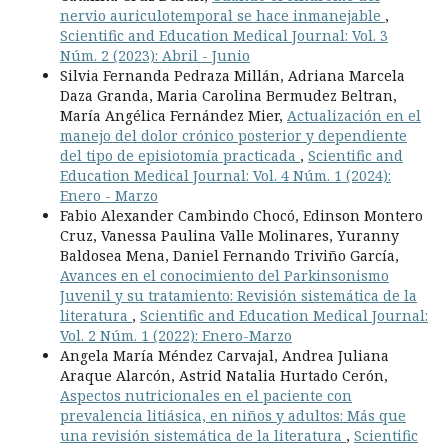
nervio auriculotemporal se hace inmanejable
,
Scientific and Education Medical Journal: Vol. 3
Núm. 2 (2023): Abril - Junio
Silvia Fernanda Pedraza Millán, Adriana Marcela
Daza Granda, Maria Carolina Bermudez Beltran,
María Angélica Fernández Mier,
Actualización en el
manejo del dolor crónico posterior y dependiente
del tipo de episiotomía practicada
,
Scientific and
Education Medical Journal: Vol. 4 Núm. 1 (2024):
Enero - Marzo
Fabio Alexander Cambindo Chocó, Edinson Montero
Cruz, Vanessa Paulina Valle Molinares, Yuranny
Baldosea Mena, Daniel Fernando Triviño García,
Avances en el conocimiento del Parkinsonismo
Juvenil y su tratamiento: Revisión sistemática de la
literatura
,
Scientific and Education Medical Journal:
Vol. 2 Núm. 1 (2022): Enero-Marzo
Angela María Méndez Carvajal, Andrea Juliana
Araque Alarcón, Astrid Natalia Hurtado Cerón,
Aspectos nutricionales en el paciente con
prevalencia litiásica, en niños y adultos: Más que
una revisión sistemática de la literatura
,
Scientific