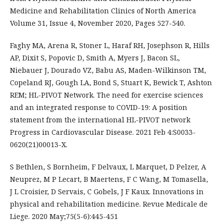
Medicine and Rehabilitation Clinics of North America
Volume 31, Issue 4, November 2020, Pages 527-540.
Faghy MA, Arena R, Stoner L, Haraf RH, Josephson R, Hills
AP, Dixit S, Popovic D, Smith A, Myers J, Bacon SL,
Niebauer J, Dourado VZ, Babu AS, Maden-Wilkinson TM,
Copeland RJ, Gough LA, Bond S, Stuart K, Bewick T, Ashton
REM; HL-PIVOT Network. The need for exercise sciences
and an integrated response to COVID-19: A position
statement from the international HL-PIVOT network
Progress in Cardiovascular Disease. 2021 Feb 4:S0033-
0620(21)00013-X.
S Bethlen, S Bornheim, F Delvaux, L Marquet, D Pelzer, A
Neuprez, M P Lecart, B Maertens, F C Wang, M Tomasella,
J L Croisier, D Servais, C Gobels, J F Kaux. Innovations in
physical and rehabilitation medicine. Revue Medicale de
Liege. 2020 May;75(5-6):445-451