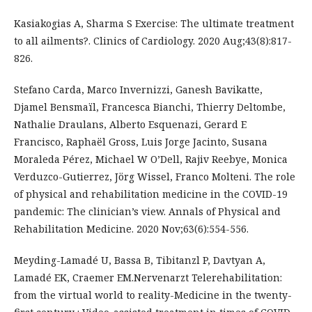
Kasiakogias A, Sharma S Exercise: The ultimate treatment
to all ailments?. Clinics of Cardiology. 2020 Aug;43(8):817-
826.
Stefano Carda, Marco Invernizzi, Ganesh Bavikatte,
Djamel Bensmaïl, Francesca Bianchi, Thierry Deltombe,
Nathalie Draulans, Alberto Esquenazi, Gerard E
Francisco, Raphaël Gross, Luis Jorge Jacinto, Susana
Moraleda Pérez, Michael W O’Dell, Rajiv Reebye, Monica
Verduzco-Gutierrez, Jörg Wissel, Franco Molteni. The role
of physical and rehabilitation medicine in the COVID-19
pandemic: The clinician’s view. Annals of Physical and
Rehabilitation Medicine. 2020 Nov;63(6):554-556.
Meyding-Lamadé U, Bassa B, Tibitanzl P, Davtyan A,
Lamadé EK, Craemer EM.Nervenarzt Telerehabilitation:
from the virtual world to reality-Medicine in the twenty-