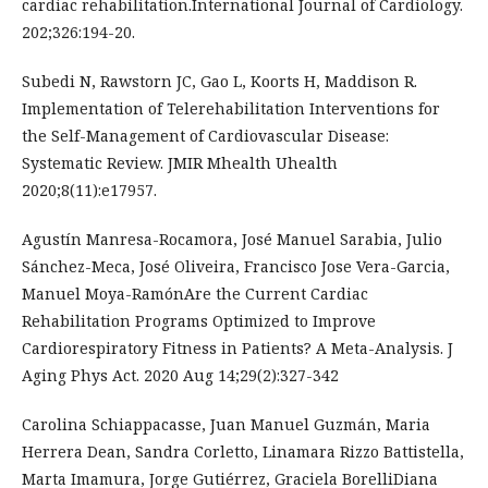
cardiac rehabilitation.International Journal of Cardiology.
202;326:194-20.
Subedi N, Rawstorn JC, Gao L, Koorts H, Maddison R.
Implementation of Telerehabilitation Interventions for
the Self-Management of Cardiovascular Disease:
Systematic Review. JMIR Mhealth Uhealth
2020;8(11):e17957.
Agustín Manresa-Rocamora, José Manuel Sarabia, Julio
Sánchez-Meca, José Oliveira, Francisco Jose Vera-Garcia,
Manuel Moya-RamónAre the Current Cardiac
Rehabilitation Programs Optimized to Improve
Cardiorespiratory Fitness in Patients? A Meta-Analysis. J
Aging Phys Act. 2020 Aug 14;29(2):327-342
Carolina Schiappacasse, Juan Manuel Guzmán, Maria
Herrera Dean, Sandra Corletto, Linamara Rizzo Battistella,
Marta Imamura, Jorge Gutiérrez, Graciela BorelliDiana