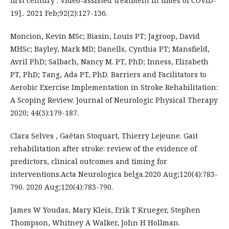
first century : Video-assisted treatment in times of COVID-
19].. 2021 Feb;92(2):127-136.
Moncion, Kevin MSc; Biasin, Louis PT; Jagroop, David
MHSc; Bayley, Mark MD; Danells, Cynthia PT; Mansfield,
Avril PhD; Salbach, Nancy M. PT, PhD; Inness, Elizabeth
PT, PhD; Tang, Ada PT, PhD. Barriers and Facilitators to
Aerobic Exercise Implementation in Stroke Rehabilitation:
A Scoping Review. Journal of Neurologic Physical Therapy
2020; 44(3):179-187.
Clara Selves , Gaëtan Stoquart, Thierry Lejeune. Gait
rehabilitation after stroke: review of the evidence of
predictors, clinical outcomes and timing for
interventions.Acta Neurologica belga.2020 Aug;120(4):783-
790. 2020 Aug;120(4):783-790.
James W Youdas, Mary Kleis, Erik T Krueger, Stephen
Thompson, Whitney A Walker, John H Hollman.