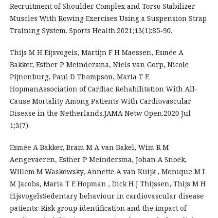
Recruitment of Shoulder Complex and Torso Stabilizer
Muscles With Rowing Exercises Using a Suspension Strap
Training System. Sports Health.2021;13(1):85-90.
Thijs M H Eijsvogels, Martijn F H Maessen, Esmée A
Bakker, Esther P Meindersma, Niels van Gorp, Nicole
Pijnenburg, Paul D Thompson, Maria T E
HopmanAssociation of Cardiac Rehabilitation With All-
Cause Mortality Among Patients With Cardiovascular
Disease in the Netherlands.JAMA Netw Open.2020 Jul
1;3(7).
Esmée A Bakker, Bram M A van Bakel, Wim R M
Aengevaeren, Esther P Meindersma, Johan A Snoek,
Willem M Waskowsky, Annette A van Kuijk , Monique M L
M Jacobs, Maria T E Hopman , Dick H J Thijssen, Thijs M H
EijsvogelsSedentary behaviour in cardiovascular disease
patients: Risk group identification and the impact of