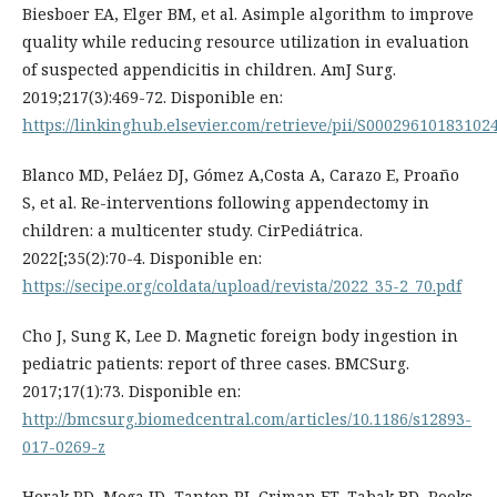
Biesboer EA, Elger BM, et al. Asimple algorithm to improve
quality while reducing resource utilization in evaluation
of suspected appendicitis in children. AmJ Surg.
2019;217(3):469-72. Disponible en:
https://linkinghub.elsevier.com/retrieve/pii/S00029610183102
Blanco MD, Peláez DJ, Gómez A,Costa A, Carazo E, Proaño
S, et al. Re-interventions following appendectomy in
children: a multicenter study. CirPediátrica.
2022[;35(2):70-4. Disponible en:
https://secipe.org/coldata/upload/revista/2022_35-2_70.pdf
Cho J, Sung K, Lee D. Magnetic foreign body ingestion in
pediatric patients: report of three cases. BMCSurg.
2017;17(1):73. Disponible en:
http://bmcsurg.biomedcentral.com/articles/10.1186/s12893-
017-0269-z
Horak RD, Mega JD, Tanton PJ, Criman ET, Tabak BD, Rooks