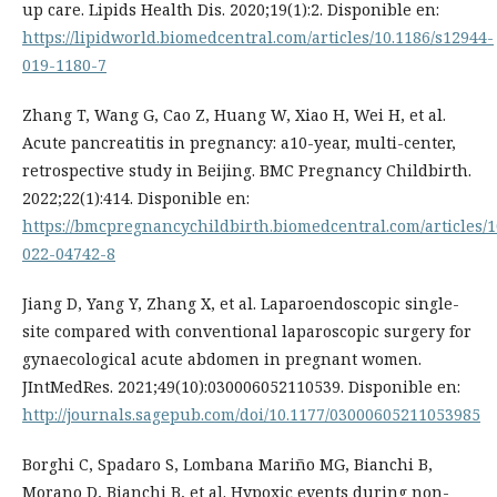
up care. Lipids Health Dis. 2020;19(1):2. Disponible en:
https://lipidworld.biomedcentral.com/articles/10.1186/s12944-
019-1180-7
Zhang T, Wang G, Cao Z, Huang W, Xiao H, Wei H, et al.
Acute pancreatitis in pregnancy: a10-year, multi-center,
retrospective study in Beijing. BMC Pregnancy Childbirth.
2022;22(1):414. Disponible en:
https://bmcpregnancychildbirth.biomedcentral.com/articles/1
022-04742-8
Jiang D, Yang Y, Zhang X, et al. Laparoendoscopic single-
site compared with conventional laparoscopic surgery for
gynaecological acute abdomen in pregnant women.
JIntMedRes. 2021;49(10):030006052110539. Disponible en:
http://journals.sagepub.com/doi/10.1177/03000605211053985
Borghi C, Spadaro S, Lombana Mariño MG, Bianchi B,
Morano D, Bianchi B, et al. Hypoxic events during non-