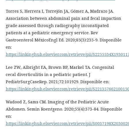
Torres S, Herrera I, Torrejón JA, Gómez A, Madrazo JA.
Association between abdominal pain and fecal impaction
grade assessed through radiography inconstipated
patients at a pediatric emergency service. Rev
Gastroenterol MéxicoEngl Ed. 2020;85(3):235-9. Disponible
en:
https://linkinghub.elsevier.com/retrieve/pii/S2255534X193011
Lee ZW, Albright EA, Brown BP, Markel TA. Congenital
cecal diverticulitis in a pediatric patient. J
PediatrSurgCaseRep. 2021;72:101929. Disponible en:
https://linkinghub.elsevier.com/retrieve/pii/S22135766210015
Wadood Z, Sams CM. Imaging of the Pediatric Acute
Abdomen. Semin Roentgeno. 2020;55(4):373-84. Disponible
en:
https://linkinghub.elsevier.com/retrieve/pii/S0037198X203002