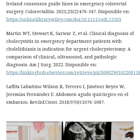
Ireland consensus guide lines in emergency colorectal
surgery. ColorectalDis. 2021;23(2):476-547. Disponible en:
https://onlinelibrary.wiley.com/doi/10.1111/codi.15503
Martin WT, Stewart K, Sarwar Z, et al. Clinical diagnosis of
cholecystitis in emergency department patients with
cholelithiasis is indication for urgent cholecystectomy: A
comparison of clinical, ultrasound, and pathologic
diagnosis. Am J Surg. 2022. Disponible en:
https://linkinghub.elsevier.com/retrieve/pii/S00029610220011
Laffita Labañino Wilson R, Terrero I, Jiménez Reyes W,
Jeremías Fernández E. Abdomen agudo quirúrgico en el
embarazo. Rev.Inf.Cient. 2018;97(6):1076-1087.