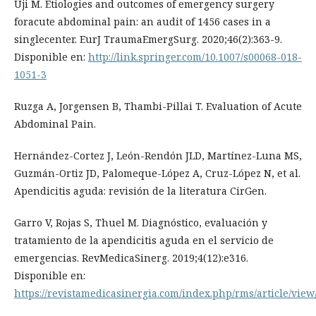
Uji M. Etiologies and outcomes of emergency surgery
foracute abdominal pain: an audit of 1456 cases in a
singlecenter. EurJ TraumaEmergSurg. 2020;46(2):363-9.
Disponible en:
http://link.springer.com/10.1007/s00068-018-
1051-3
Ruzga A, Jorgensen B, Thambi-Pillai T. Evaluation of Acute
Abdominal Pain.
Hernández-Cortez J, León-Rendón JLD, Martínez-Luna MS,
Guzmán-Ortiz JD, Palomeque-López A, Cruz-López N, et al.
Apendicitis aguda: revisión de la literatura CirGen.
Garro V, Rojas S, Thuel M. Diagnóstico, evaluación y
tratamiento de la apendicitis aguda en el servicio de
emergencias. RevMedicaSinerg. 2019;4(12):e316.
Disponible en:
https://revistamedicasinergia.com/index.php/rms/article/view