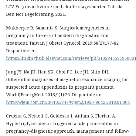
LCV. En gravid kvinne med akutte magesmerter. Tidsskr
Den Nor Legeforening. 2021.
Mukherjee R, Samanta S. Surgicalemergencies in
pregnancy in the era of modern diagnostics and
treatment. Taiwan J Obstet Gynecol. 2019;58(2):177-82.
Disponible en:
https://linkinghub.elsevier.com/retrieve/pii/S10284559193000
Jung JY, Na JU, Han SK, Choi PC, Lee JH, Shin DH.
Differential diagnoses of magnetic resonance imaging for
suspected acute appendicitis in pregnant patients.
WorldJEmergMed. 2018;9(1):26. Disponible en:
http://wjem.com.cn/EN/10.5847/wjem.j.1920-8642.2018.01.004
Cruciat G, Nemeti G, Goidescu I, Anitan S, Florian A.
Hypertriglyceridemia triggered acute pancreatitis in
pregnancy–diagnostic approach, management and follow-