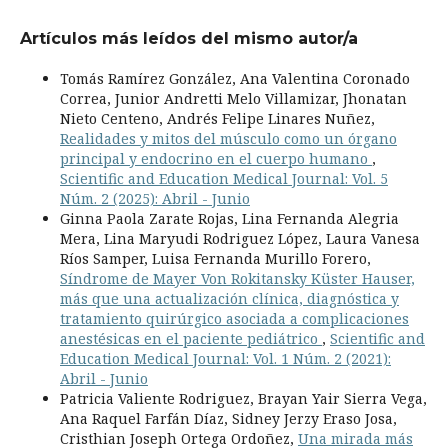
Artículos más leídos del mismo autor/a
Tomás Ramírez González, Ana Valentina Coronado
Correa, Junior Andretti Melo Villamizar, Jhonatan
Nieto Centeno, Andrés Felipe Linares Nuñez,
Realidades y mitos del músculo como un órgano
principal y endocrino en el cuerpo humano
,
Scientific and Education Medical Journal: Vol. 5
Núm. 2 (2025): Abril - Junio
Ginna Paola Zarate Rojas, Lina Fernanda Alegria
Mera, Lina Maryudi Rodriguez López, Laura Vanesa
Ríos Samper, Luisa Fernanda Murillo Forero,
Síndrome de Mayer Von Rokitansky Küster Hauser,
más que una actualización clínica, diagnóstica y
tratamiento quirúrgico asociada a complicaciones
anestésicas en el paciente pediátrico
,
Scientific and
Education Medical Journal: Vol. 1 Núm. 2 (2021):
Abril - Junio
Patricia Valiente Rodriguez, Brayan Yair Sierra Vega,
Ana Raquel Farfán Díaz, Sidney Jerzy Eraso Josa,
Cristhian Joseph Ortega Ordoñez,
Una mirada más