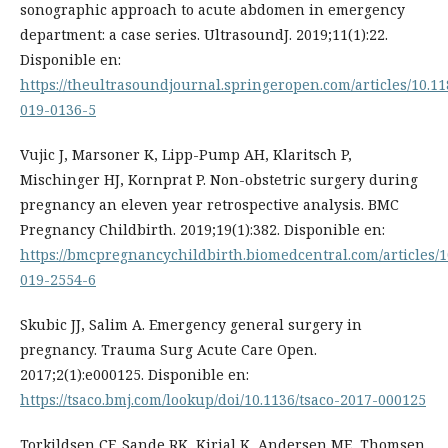
sonographic approach to acute abdomen in emergency
department: a case series. UltrasoundJ. 2019;11(1):22.
Disponible en:
https://theultrasoundjournal.springeropen.com/articles/10.11
019-0136-5
Vujic J, Marsoner K, Lipp-Pump AH, Klaritsch P,
Mischinger HJ, Kornprat P. Non-obstetric surgery during
pregnancy an eleven year retrospective analysis. BMC
Pregnancy Childbirth. 2019;19(1):382. Disponible en:
https://bmcpregnancychildbirth.biomedcentral.com/articles/1
019-2554-6
Skubic JJ, Salim A. Emergency general surgery in
pregnancy. Trauma Surg Acute Care Open.
2017;2(1):e000125. Disponible en:
https://tsaco.bmj.com/lookup/doi/10.1136/tsaco-2017-000125
Torkildsen CF, Sande RK, Kirial K, Andersen ME, Thomsen