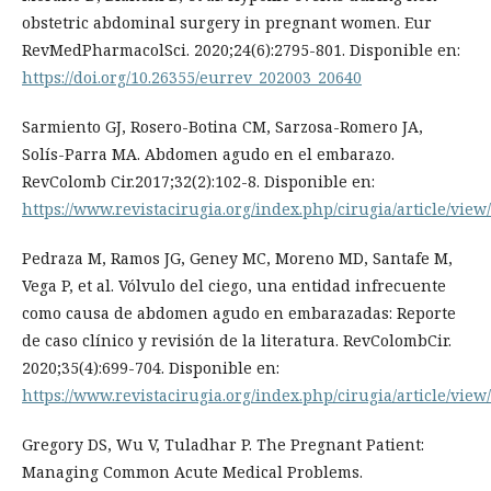
obstetric abdominal surgery in pregnant women. Eur
RevMedPharmacolSci. 2020;24(6):2795-801. Disponible en:
https://doi.org/10.26355/eurrev_202003_20640
Sarmiento GJ, Rosero-Botina CM, Sarzosa-Romero JA,
Solís-Parra MA. Abdomen agudo en el embarazo.
RevColomb Cir.2017;32(2):102-8. Disponible en:
https://www.revistacirugia.org/index.php/cirugia/article/view
Pedraza M, Ramos JG, Geney MC, Moreno MD, Santafe M,
Vega P, et al. Vólvulo del ciego, una entidad infrecuente
como causa de abdomen agudo en embarazadas: Reporte
de caso clínico y revisión de la literatura. RevColombCir.
2020;35(4):699-704. Disponible en:
https://www.revistacirugia.org/index.php/cirugia/article/view
Gregory DS, Wu V, Tuladhar P. The Pregnant Patient:
Managing Common Acute Medical Problems.