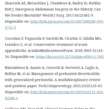
Sharrock AE, McLachlan J, Chambers R, Bailey IS, Kirkby-
Bott J. Emergency Abdominal Surgery in the Elderly: Can
We Predict Mortality? World J Surg. 2017;41(2):402-9.
Disponible en:
http://link.springer.com/10.1007/s00268-016-
3751-3
Coccolini F, Fugazzola P, Sartelli M, Cicuttin E, Sibilla MG,
Leandro G, et al. Conservative treatment of acute
appendicitis. ActaBioMedicaAteneiParm. 2018; 89(9-S):119-
34. Disponible en:
https://doi.org/10.23750/abm.v89i9-S.7905
Nascimbeni R, Amato A, Cirocchi R, Serventi A, Laghi A,
Bellini M, et al. Management of perforated diverticulitis
with generalized peritonitis. A multidisciplinary review
and position paper. TechColoproctology. 2021;25(2):153-65.
Disponible en:
http://link.springer.com/10.1007/s10151-020-
02346-y
Cullison KM, Franck N. Clinical Decision Rules in the