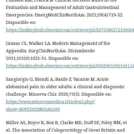
Evaluation and Management of Adult Gastrointestinal
Emergencies. EmergMedClinNorthAm. 2021;39(4):719-32.
Disponible en:
https://linkinghub.elsevier.com/retrieve/pii/S07338627210006
Grasso CS, Walker LA. Modern Management of the
Appendix. SurgClinNorthAm .Diciembrede
2021;101(6):1023-31. Disponible en:
https://linkinghub.elsevier.com/retrieve/pii/S00396109210011
Sangiorgio G, Biondi A, Basile F, Vacante M. Acute
abdominal pain in older adults: a clinical and diagnostic
challenge. Minerva Chir. 2020;75(3). Disponible en:
https://www.minervamedica.it/index2.php?
show=R06Y2020N03A0169
Miller AS, Boyce K, Box B, Clarke MD, Duff SE, Foley NM, et
al. The Association of Coloproctology of Great Britain and