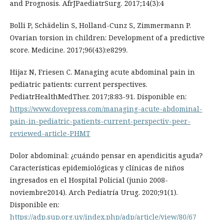
and Prognosis. AfrJPaediatrSurg. 2017;14(3):4
Bolli P, Schädelin S, Holland-Cunz S, Zimmermann P.
Ovarian torsion in children: Development of a predictive
score. Medicine. 2017;96(43):e8299.
Hijaz N, Friesen C. Managing acute abdominal pain in
pediatric patients: current perspectives.
PediatrHealthMedTher. 2017;8:83-91. Disponible en:
https://www.dovepress.com/managing-acute-abdominal-
pain-in-pediatric-patients-current-perspectiv-peer-
reviewed-article-PHMT
Dolor abdominal: ¿cuándo pensar en apendicitis aguda?
Características epidemiológicas y clínicas de niños
ingresados en el Hospital Policial (junio 2008-
noviembre2014). Arch Pediatría Urug. 2020;91(1).
Disponible en:
https://adp.sup.org.uy/index.php/adp/article/view/80/67