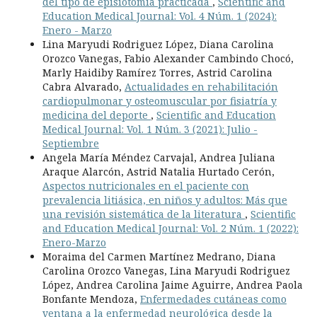
del tipo de episiotomía practicada
,
Scientific and
Education Medical Journal: Vol. 4 Núm. 1 (2024):
Enero - Marzo
Lina Maryudi Rodriguez López, Diana Carolina
Orozco Vanegas, Fabio Alexander Cambindo Chocó,
Marly Haidiby Ramírez Torres, Astrid Carolina
Cabra Alvarado,
Actualidades en rehabilitación
cardiopulmonar y osteomuscular por fisiatría y
medicina del deporte
,
Scientific and Education
Medical Journal: Vol. 1 Núm. 3 (2021): Julio -
Septiembre
Angela María Méndez Carvajal, Andrea Juliana
Araque Alarcón, Astrid Natalia Hurtado Cerón,
Aspectos nutricionales en el paciente con
prevalencia litiásica, en niños y adultos: Más que
una revisión sistemática de la literatura
,
Scientific
and Education Medical Journal: Vol. 2 Núm. 1 (2022):
Enero-Marzo
Moraima del Carmen Martínez Medrano, Diana
Carolina Orozco Vanegas, Lina Maryudi Rodriguez
López, Andrea Carolina Jaime Aguirre, Andrea Paola
Bonfante Mendoza,
Enfermedades cutáneas como
ventana a la enfermedad neurológica desde la