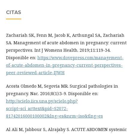
CITAS
Zachariah SK, Fenn M, Jacob K, Arthungal SA, Zachariah
SA. Management of acute abdomen in pregnancy: current
perspectives. Int J Womens Health. 2019;11:119-34.
Disponible en:
https://www.dovepress.com/management-
of-acute-abdomen-in-pregnancy-current-perspectives-
peer-reviewed-article-IJWH
Acosta Olmedo M, Segovia MR. Surgical pathologies in
pregnancy. Nac. 2016;8(1):3-9. Disponible en:
http://scielo.iics.una.py/scielo.php?
script=sci_arttext&pid=S2072-
81742016000100002&lng=es&nrm=iso&tlng=es
Al Ali M, Jabbour S, Alrajaby S. ACUTE ABDOMEN systemic