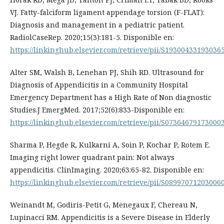
VJ. Fatty-falciform ligament appendage torsion (F-FLAT):
Diagnosis and management in a pediatric patient.
RadiolCaseRep. 2020;15(3):181-5. Disponible en:
https://linkinghub.elsevier.com/retrieve/pii/S19300433193036
Alter SM, Walsh B, Lenehan PJ, Shih RD. Ultrasound for
Diagnosis of Appendicitis in a Community Hospital
Emergency Department has a High Rate of Non diagnostic
Studies.J EmergMed. 2017;52(6):833-Disponible en:
https://linkinghub.elsevier.com/retrieve/pii/S07364679173000
Sharma P, Hegde R, Kulkarni A, Soin P, Kochar P, Rotem E.
Imaging right lower quadrant pain: Not always
appendicitis. ClinImaging. 2020;63:65-82. Disponible en:
https://linkinghub.elsevier.com/retrieve/pii/S08997071203006
Weinandt M, Godiris-Petit G, Menegaux F, Chereau N,
Lupinacci RM. Appendicitis is a Severe Disease in Elderly