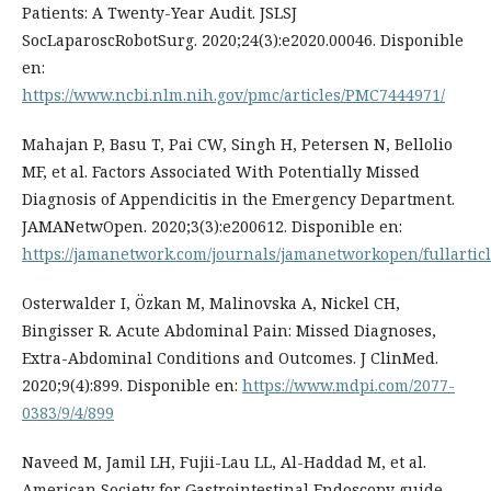
Patients: A Twenty-Year Audit. JSLSJ
SocLaparoscRobotSurg. 2020;24(3):e2020.00046. Disponible
en:
https://www.ncbi.nlm.nih.gov/pmc/articles/PMC7444971/
Mahajan P, Basu T, Pai CW, Singh H, Petersen N, Bellolio
MF, et al. Factors Associated With Potentially Missed
Diagnosis of Appendicitis in the Emergency Department.
JAMANetwOpen. 2020;3(3):e200612. Disponible en:
https://jamanetwork.com/journals/jamanetworkopen/fullartic
Osterwalder I, Özkan M, Malinovska A, Nickel CH,
Bingisser R. Acute Abdominal Pain: Missed Diagnoses,
Extra-Abdominal Conditions and Outcomes. J ClinMed.
2020;9(4):899. Disponible en:
https://www.mdpi.com/2077-
0383/9/4/899
Naveed M, Jamil LH, Fujii-Lau LL, Al-Haddad M, et al.
American Society for Gastrointestinal Endoscopy guide