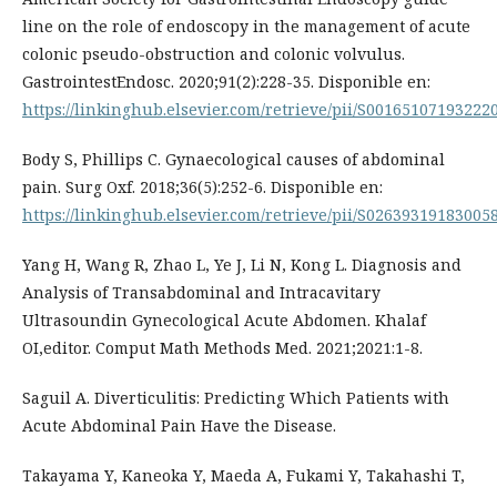
line on the role of endoscopy in the management of acute
colonic pseudo-obstruction and colonic volvulus.
GastrointestEndosc. 2020;91(2):228-35. Disponible en:
https://linkinghub.elsevier.com/retrieve/pii/S00165107193222
Body S, Phillips C. Gynaecological causes of abdominal
pain. Surg Oxf. 2018;36(5):252-6. Disponible en:
https://linkinghub.elsevier.com/retrieve/pii/S02639319183005
Yang H, Wang R, Zhao L, Ye J, Li N, Kong L. Diagnosis and
Analysis of Transabdominal and Intracavitary
Ultrasoundin Gynecological Acute Abdomen. Khalaf
OI,editor. Comput Math Methods Med. 2021;2021:1-8.
Saguil A. Diverticulitis: Predicting Which Patients with
Acute Abdominal Pain Have the Disease.
Takayama Y, Kaneoka Y, Maeda A, Fukami Y, Takahashi T,