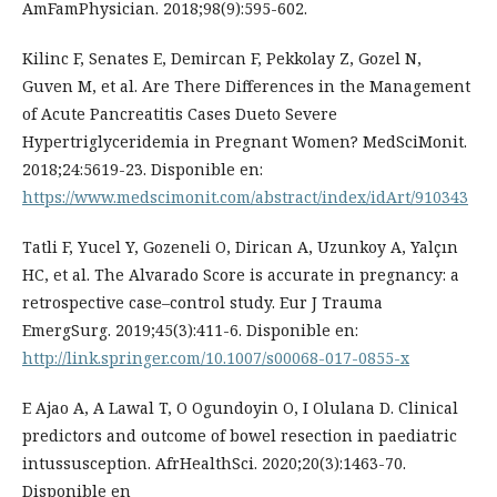
AmFamPhysician. 2018;98(9):595-602.
Kilinc F, Senates E, Demircan F, Pekkolay Z, Gozel N,
Guven M, et al. Are There Differences in the Management
of Acute Pancreatitis Cases Dueto Severe
Hypertriglyceridemia in Pregnant Women? MedSciMonit.
2018;24:5619-23. Disponible en:
https://www.medscimonit.com/abstract/index/idArt/910343
Tatli F, Yucel Y, Gozeneli O, Dirican A, Uzunkoy A, Yalçın
HC, et al. The Alvarado Score is accurate in pregnancy: a
retrospective case–control study. Eur J Trauma
EmergSurg. 2019;45(3):411-6. Disponible en:
http://link.springer.com/10.1007/s00068-017-0855-x
E Ajao A, A Lawal T, O Ogundoyin O, I Olulana D. Clinical
predictors and outcome of bowel resection in paediatric
intussusception. AfrHealthSci. 2020;20(3):1463-70.
Disponible en