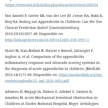
:
https://www.ajol.info/index.php/ahs/article/view/200354
Van Amstel P, Gorter RR, van der Lee JH ,Cense HA, Bakx R,
Heij HA. Ruling out Appendicitis in Children: Can We Use
Clinical Prediction Rules? JGastrointestSurg.
2019;23(10):2027-48. Disponible en:
http://link.springer.com/10.1007/s11605-018-3997-1
Vaziri M, Iran,Nafissi N, Hazrat-e Rasoul, Jahangiri F,
Asghar A, et al. Comparison of the appendicitis
inflammatory response and Alvarado scoring systems in
the diagnosis of acute appendicitis in children. JMedLife.
2021;14(1):75-80. Disponible en:
https://medandlife.org/wp-
content/uploads/13.-jml-2020-0031.pdf
Adamou H, Magagi IA, Habou O, Adakal O, Ganiou K,
Amadou M. Acute Mechanical Intestinal Obstruction in
Children at Zinder National Hospital, Niger: Aetiologies