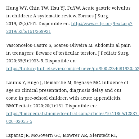
Hung WY, Chin TW, Hsu YJ, FuYW. Acute gastric volvulus
in children: A systematic review. Formos J Surg.
2019;52(5):161. Disponible en:
http://www.e-fjs.org/text.asp?
2019/52/5/161/269921
Vasconcelos-Castro S, Soares-Oliveira M. Abdomin al pain
in teenagers: Beware of testicular torsion. J Pediatr Surg.
2020;55(9):1933-5. Disponible en:
https://linkinghub.elsevier.com/retrieve/pii/S00223468193055
Lounis Y, Hugo J, Demarche M, Seghaye MC. Influence of
age on clinical presentation, diagnosis delay and out
come in pre-school children with acute appendicitis.
BMCPediatr. 2020;20(1):151. Disponible en:
https://bmcpediatr.biomedcentral.com/articles/10.1186/s12887
020-02053-5
Esparaz JR, McGovern GC, Mowrer AR, Nierstedt RT,