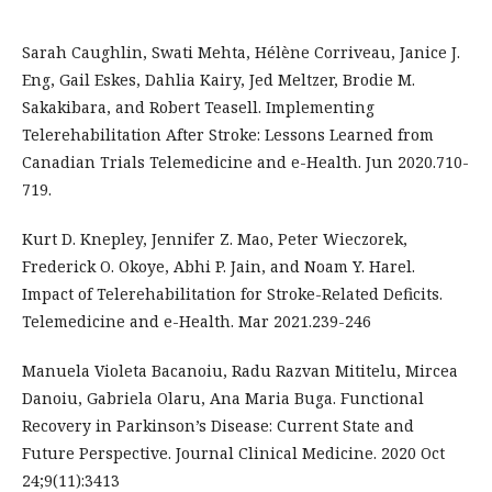
Sarah Caughlin, Swati Mehta, Hélène Corriveau, Janice J.
Eng, Gail Eskes, Dahlia Kairy, Jed Meltzer, Brodie M.
Sakakibara, and Robert Teasell. Implementing
Telerehabilitation After Stroke: Lessons Learned from
Canadian Trials Telemedicine and e-Health. Jun 2020.710-
719.
Kurt D. Knepley, Jennifer Z. Mao, Peter Wieczorek,
Frederick O. Okoye, Abhi P. Jain, and Noam Y. Harel.
Impact of Telerehabilitation for Stroke-Related Deficits.
Telemedicine and e-Health. Mar 2021.239-246
Manuela Violeta Bacanoiu, Radu Razvan Mititelu, Mircea
Danoiu, Gabriela Olaru, Ana Maria Buga. Functional
Recovery in Parkinson’s Disease: Current State and
Future Perspective. Journal Clinical Medicine. 2020 Oct
24;9(11):3413