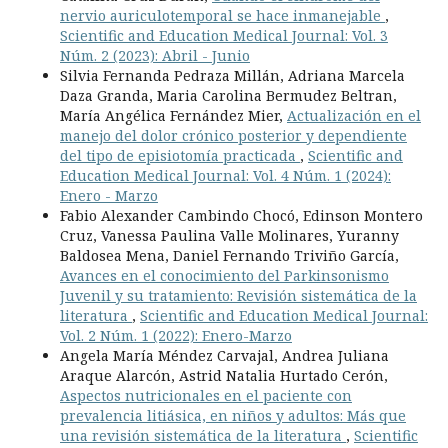
nervio auriculotemporal se hace inmanejable
,
Scientific and Education Medical Journal: Vol. 3
Núm. 2 (2023): Abril - Junio
Silvia Fernanda Pedraza Millán, Adriana Marcela
Daza Granda, Maria Carolina Bermudez Beltran,
María Angélica Fernández Mier,
Actualización en el
manejo del dolor crónico posterior y dependiente
del tipo de episiotomía practicada
,
Scientific and
Education Medical Journal: Vol. 4 Núm. 1 (2024):
Enero - Marzo
Fabio Alexander Cambindo Chocó, Edinson Montero
Cruz, Vanessa Paulina Valle Molinares, Yuranny
Baldosea Mena, Daniel Fernando Triviño García,
Avances en el conocimiento del Parkinsonismo
Juvenil y su tratamiento: Revisión sistemática de la
literatura
,
Scientific and Education Medical Journal:
Vol. 2 Núm. 1 (2022): Enero-Marzo
Angela María Méndez Carvajal, Andrea Juliana
Araque Alarcón, Astrid Natalia Hurtado Cerón,
Aspectos nutricionales en el paciente con
prevalencia litiásica, en niños y adultos: Más que
una revisión sistemática de la literatura
,
Scientific