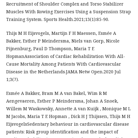
Recruitment of Shoulder Complex and Torso Stabilizer
Muscles With Rowing Exercises Using a Suspension Strap
Training System. Sports Health.2021;13(1):85-90.
Thijs M H Eijsvogels, Martijn F H Maessen, Esmée A
Bakker, Esther P Meindersma, Niels van Gorp, Nicole
Pijnenburg, Paul D Thompson, Maria T E
HopmanAssociation of Cardiac Rehabilitation With All-
Cause Mortality Among Patients With Cardiovascular
Disease in the Netherlands.JAMA Netw Open.2020 Jul
1;3(7).
Esmée A Bakker, Bram M A van Bakel, Wim R M
Aengevaeren, Esther P Meindersma, Johan A Snoek,
Willem M Waskowsky, Annette A van Kuijk , Monique M L
M Jacobs, Maria T E Hopman , Dick H J Thijssen, Thijs M H
EijsvogelsSedentary behaviour in cardiovascular disease
patients: Risk group identification and the impact of