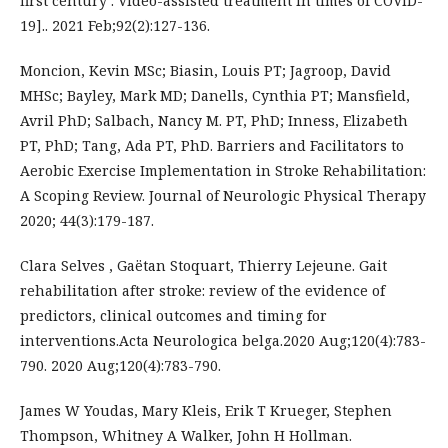
first century : Video-assisted treatment in times of COVID-
19].. 2021 Feb;92(2):127-136.
Moncion, Kevin MSc; Biasin, Louis PT; Jagroop, David
MHSc; Bayley, Mark MD; Danells, Cynthia PT; Mansfield,
Avril PhD; Salbach, Nancy M. PT, PhD; Inness, Elizabeth
PT, PhD; Tang, Ada PT, PhD. Barriers and Facilitators to
Aerobic Exercise Implementation in Stroke Rehabilitation:
A Scoping Review. Journal of Neurologic Physical Therapy
2020; 44(3):179-187.
Clara Selves , Gaëtan Stoquart, Thierry Lejeune. Gait
rehabilitation after stroke: review of the evidence of
predictors, clinical outcomes and timing for
interventions.Acta Neurologica belga.2020 Aug;120(4):783-
790. 2020 Aug;120(4):783-790.
James W Youdas, Mary Kleis, Erik T Krueger, Stephen
Thompson, Whitney A Walker, John H Hollman.