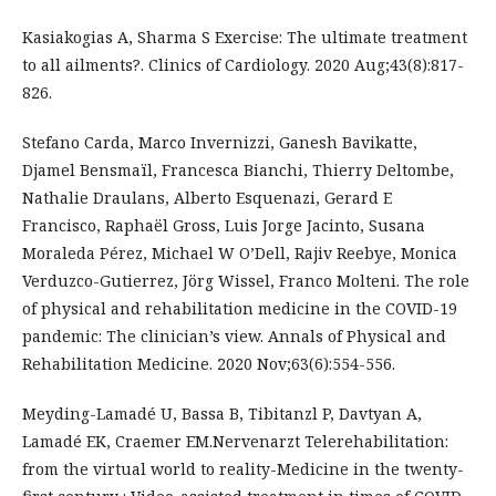
Kasiakogias A, Sharma S Exercise: The ultimate treatment
to all ailments?. Clinics of Cardiology. 2020 Aug;43(8):817-
826.
Stefano Carda, Marco Invernizzi, Ganesh Bavikatte,
Djamel Bensmaïl, Francesca Bianchi, Thierry Deltombe,
Nathalie Draulans, Alberto Esquenazi, Gerard E
Francisco, Raphaël Gross, Luis Jorge Jacinto, Susana
Moraleda Pérez, Michael W O’Dell, Rajiv Reebye, Monica
Verduzco-Gutierrez, Jörg Wissel, Franco Molteni. The role
of physical and rehabilitation medicine in the COVID-19
pandemic: The clinician’s view. Annals of Physical and
Rehabilitation Medicine. 2020 Nov;63(6):554-556.
Meyding-Lamadé U, Bassa B, Tibitanzl P, Davtyan A,
Lamadé EK, Craemer EM.Nervenarzt Telerehabilitation:
from the virtual world to reality-Medicine in the twenty-