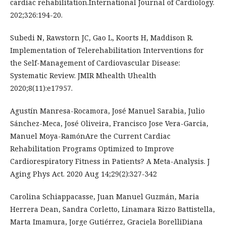
cardiac rehabilitation.International Journal of Cardiology.
202;326:194-20.
Subedi N, Rawstorn JC, Gao L, Koorts H, Maddison R.
Implementation of Telerehabilitation Interventions for
the Self-Management of Cardiovascular Disease:
Systematic Review. JMIR Mhealth Uhealth
2020;8(11):e17957.
Agustín Manresa-Rocamora, José Manuel Sarabia, Julio
Sánchez-Meca, José Oliveira, Francisco Jose Vera-Garcia,
Manuel Moya-RamónAre the Current Cardiac
Rehabilitation Programs Optimized to Improve
Cardiorespiratory Fitness in Patients? A Meta-Analysis. J
Aging Phys Act. 2020 Aug 14;29(2):327-342
Carolina Schiappacasse, Juan Manuel Guzmán, Maria
Herrera Dean, Sandra Corletto, Linamara Rizzo Battistella,
Marta Imamura, Jorge Gutiérrez, Graciela BorelliDiana