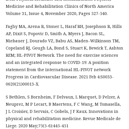
Medicine and Rehabilitation Clinics of North America
Volume 31, Issue 4, November 2020, Pages 527-540.
Faghy MA, Arena R, Stoner L, Haraf RH, Josephson R, Hills
AP, Dixit S, Popovic D, Smith A, Myers J, Bacon SL,
Niebauer J, Dourado VZ, Babu AS, Maden-Wilkinson TM,
Copeland RJ, Gough LA, Bond S, Stuart K, Bewick T, Ashton
REM; HL-PIVOT Network. The need for exercise sciences
and an integrated response to COVID-19: A position
statement from the international HL-PIVOT network
Progress in Cardiovascular Disease. 2021 Feb 4:S0033-
0620(21)00013-X.
S Bethlen, S Bornheim, F Delvaux, L Marquet, D Pelzer, A
Neuprez, M P Lecart, B Maertens, F C Wang, M Tomasella,
J L Croisier, D Servais, C Gobels, J F Kaux. Innovations in
physical and rehabilitation medicine. Revue Medicale de
Liege. 2020 May;75(5-6):445-451