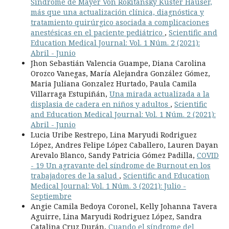
Síndrome de Mayer Von Rokitansky Küster Hauser,
más que una actualización clínica, diagnóstica y
tratamiento quirúrgico asociada a complicaciones
anestésicas en el paciente pediátrico
,
Scientific and
Education Medical Journal: Vol. 1 Núm. 2 (2021):
Abril - Junio
Jhon Sebastián Valencia Guampe, Diana Carolina
Orozco Vanegas, María Alejandra González Gómez,
Maria Juliana Gonzalez Hurtado, Paula Camila
Villarraga Estupiñán,
Una mirada actualizada a la
displasia de cadera en niños y adultos
,
Scientific
and Education Medical Journal: Vol. 1 Núm. 2 (2021):
Abril - Junio
Lucia Uribe Restrepo, Lina Maryudi Rodriguez
López, Andres Felipe López Caballero, Lauren Dayan
Arevalo Blanco, Sandy Patricia Gómez Padilla,
COVID
- 19 Un agravante del síndrome de Burnout en los
trabajadores de la salud
,
Scientific and Education
Medical Journal: Vol. 1 Núm. 3 (2021): Julio -
Septiembre
Angie Camila Bedoya Coronel, Kelly Johanna Tavera
Aguirre, Lina Maryudi Rodriguez López, Sandra
Catalina Cruz Durán,
Cuando el síndrome del