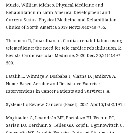
Muzio, William Micheo. Physical Medicine and
Rehabilitation in Latin America: Development and
Current Status. Physical Medicine and Rehabilitation
Clinics of North America 2019 Nov;30(4):749-755.
Thamman R, Janardhanan. Cardiac rehabilitation using
telemedicine: the need for tele cardiac rehabilitation. R.
Revista Cardiovascular Medicine. 2020 Dec. 30;21(4):497-
500.
Batalik L, Winnige P, Dosbaba F, Vlazna D, Janikova A.
Home-Based Aerobic and Resistance Exercise
Interventions in Cancer Patients and Survivors: A
Systematic Review. Cancers (Basel). 2021 Apr.15;13(8):1915.
Maginador G, Lixandrão ME, Bortolozo HI, Vechin FC,
Sarian LO, Derchain S, Telles GD, Zopf E, Ugrinowitsch C,
Conceição MS. Aerobic Exercise-Induced Changes in